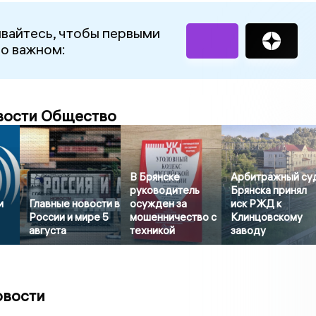
вайтесь, чтобы первыми
 о важном:
вости Общество
В Брянске
Арбитражный су
руководитель
Брянска принял
и
Главные новости в
осужден за
иск РЖД к
России и мире 5
мошенничество с
Клинцовскому
августа
техникой
заводу
овости