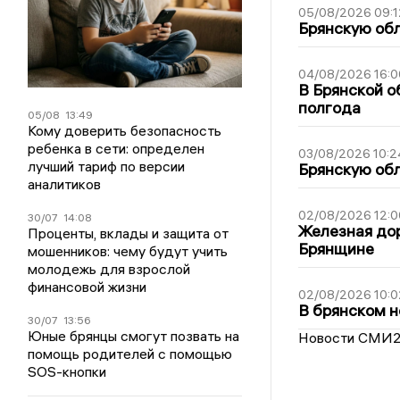
05/08/2026 09:1
Брянскую обл
04/08/2026 16:0
В Брянской о
полгода
05/08
13:49
Кому доверить безопасность
ребенка в сети: определен
03/08/2026 10:2
лучший тариф по версии
Брянскую обл
аналитиков
02/08/2026 12:0
30/07
14:08
Железная дор
Проценты, вклады и защита от
Брянщине
мошенников: чему будут учить
молодежь для взрослой
финансовой жизни
02/08/2026 10:0
В брянском н
30/07
13:56
Юные брянцы смогут позвать на
Новости СМИ
помощь родителей с помощью
SOS-кнопки