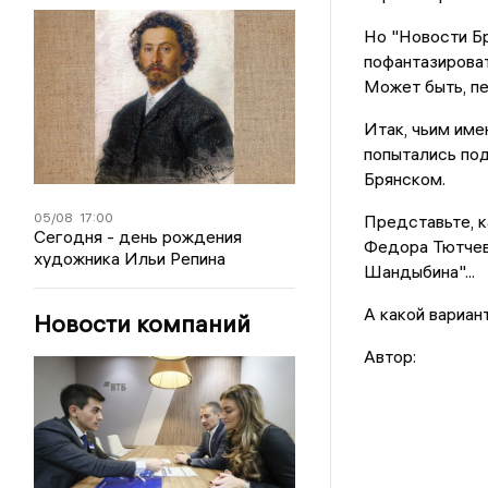
Но "Новости Бр
пофантазировать
Может быть, пе
Итак, чьим име
попытались по
Брянском.
05/08
17:00
Представьте, к
Сегодня - день рождения
Федора Тютчев
художника Ильи Репина
Шандыбина"...
А какой вариан
Новости компаний
Автор: