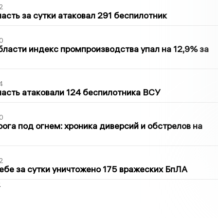
2
асть за сутки атаковал 291 беспилотник
0
бласти индекс промпроизводства упал на 12,9% за
4
асть атаковали 124 беспилотника ВСУ
0
ога под огнем: хроника диверсий и обстрелов на
2
ебе за сутки уничтожено 175 вражеских БпЛА
2