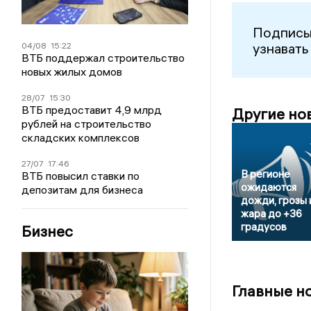
Подписы
узнавать
04/08
15:22
ВТБ поддержал строительство
новых жилых домов
28/07
15:30
ВТБ предоставит 4,9 млрд
Другие но
рублей на строительство
складских комплексов
27/07
17:46
В регионе
ВТБ повысил ставки по
ожидаются
депозитам для бизнеса
дожди, грозы 
жара до +36
градусов
Бизнес
Главные н