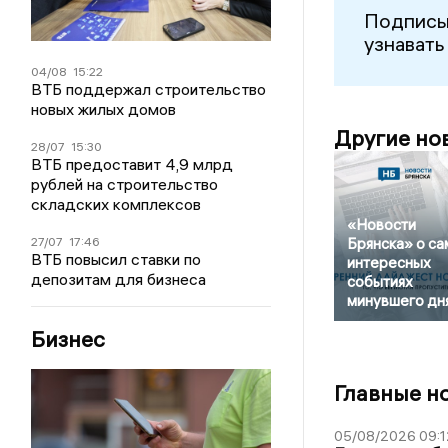
Подписы
узнавать
04/08
15:22
ВТБ поддержал строительство
новых жилых домов
Другие но
28/07
15:30
ВТБ предоставит 4,9 млрд
рублей на строительство
складских комплексов
«Новости
27/07
17:46
Брянска» о с
ВТБ повысил ставки по
интересных
депозитам для бизнеса
событиях
минувшего дн
Бизнес
Главные н
05/08/2026 09:1