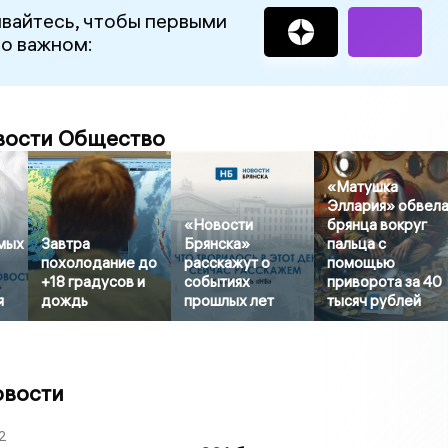
вайтесь, чтобы первыми
 о важном:
вости Общество
«Матушка
Эллария» обвел
«Новости
брянца вокруг
амых
Завтра
Брянска»
пальца с
похолодание до
расскажут о
помощью
+18 градусов и
событиях
приворота за 40
я
дождь
прошлых лет
тысяч рублей
овости
2