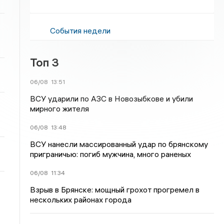
События недели
Топ 3
06/08
13:51
ВСУ ударили по АЗС в Новозыбкове и убили
мирного жителя
06/08
13:48
ВСУ нанесли массированный удар по брянскому
приграничью: погиб мужчина, много раненых
06/08
11:34
Взрыв в Брянске: мощный грохот прогремел в
нескольких районах города