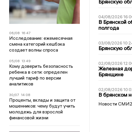
Брянскую обл
04/08/2026 16:0
В Брянской о
полгода
06/08
16:47
Исследование: ежемесячная
03/08/2026 10:2
смена категорий кешбэка
Брянскую обл
создает волны спроса
05/08
13:49
02/08/2026 12:0
Кому доверить безопасность
Железная дор
ребенка в сети: определен
Брянщине
лучший тариф по версии
аналитиков
02/08/2026 10:0
В брянском н
30/07
14:08
Проценты, вклады и защита от
Новости СМИ
мошенников: чему будут учить
молодежь для взрослой
финансовой жизни