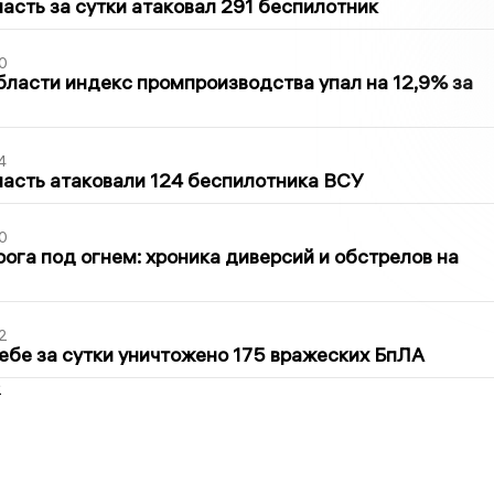
асть за сутки атаковал 291 беспилотник
0
бласти индекс промпроизводства упал на 12,9% за
4
асть атаковали 124 беспилотника ВСУ
0
ога под огнем: хроника диверсий и обстрелов на
2
ебе за сутки уничтожено 175 вражеских БпЛА
2