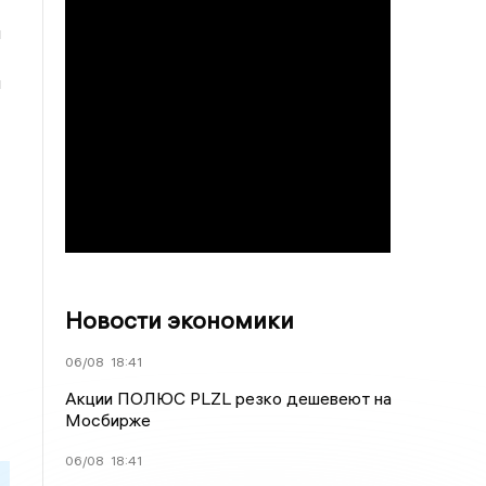
ы
й
Новости экономики
06/08
18:41
Акции ПОЛЮС PLZL резко дешевеют на
Мосбирже
06/08
18:41