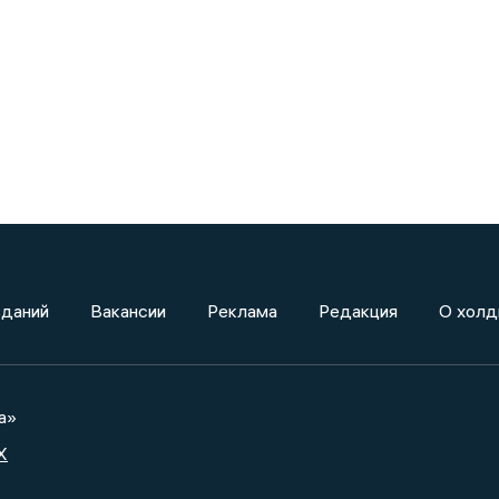
зданий
Вакансии
Реклама
Редакция
О холд
а»
X