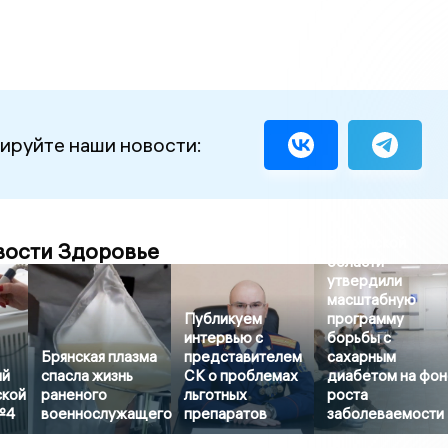
ируйте наши новости:
В Брянской
вости Здоровье
области
утвердили
масштабную
Публикуем
программу
интервью с
борьбы с
Брянская плазма
представителем
сахарным
ый
спасла жизнь
СК о проблемах
диабетом на фо
ской
раненого
льготных
роста
№4
военнослужащего
препаратов
заболеваемости