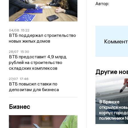
Автор:
04/08
15:22
ВТБ поддержал строительство
Коммент
новых жилых домов
28/07
15:30
ВТБ предоставит 4,9 млрд
рублей на строительство
складских комплексов
Другие но
27/07
17:46
ВТБ повысил ставки по
депозитам для бизнеса
В Брянске
Бизнес
открылся нов
корпус город
поликлиники 