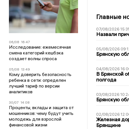
Главные н
07/08/2026 15:3
Назвали прич
06/08
16:47
Исследование: ежемесячная
05/08/2026 09:1
смена категорий кешбэка
Брянскую обл
создает волны спроса
04/08/2026 16:0
05/08
13:49
В Брянской о
Кому доверить безопасность
полгода
ребенка в сети: определен
лучший тариф по версии
аналитиков
03/08/2026 10:2
Брянскую обл
30/07
14:08
Проценты, вклады и защита от
мошенников: чему будут учить
02/08/2026 12:0
молодежь для взрослой
Железная дор
финансовой жизни
Брянщине