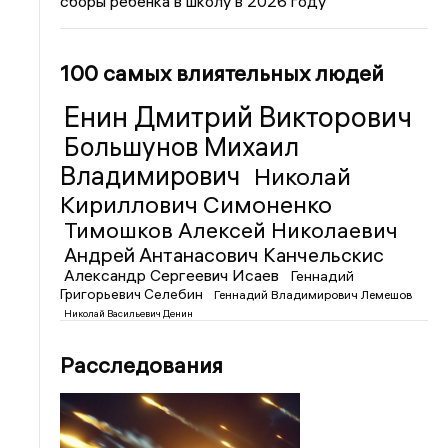
сборы ребенка в школу в 2026 году
100 самых влиятельных людей
Енин Дмитрий Викторович
Большунов Михаил
Владимирович
Николай
Кириллович Симоненко
Тимошков Алексей Николаевич
Андрей Антанасович Канчельскис
Александр Сергеевич Исаев
Геннадий
Григорьевич Селебин
Геннадий Владимирович Лемешов
Николай Васильевич Денин
Расследования