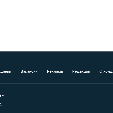
зданий
Вакансии
Реклама
Редакция
О холд
а»
X