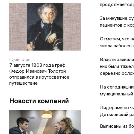
продолжается 
За минувшие с
пациентов с ко
Отметим, что н
числа заболевш
Власти заявили
07/08
17:00
7 августа 1803 года граф
них были тяжел
Федор Иванович Толстой
серьезно ослож
отправился в кругосветное
путешествие
На сегодняшний
муниципальный 
Новости компаний
Лидерами по чи
Дятьковский ра
Выписаны из бо