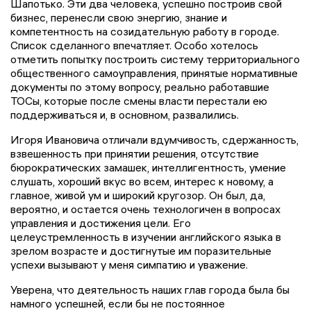
Шапотько. Эти два человека, успешно построив свой
бизнес, перенесли свою энергию, знание и
компетентность на созидательную работу в городе.
Список сделанного впечатляет. Особо хотелось
отметить попытку построить систему территориального
общественного самоуправления, принятые нормативные
документы по этому вопросу, реально работавшие
ТОСы, которые после смены власти перестали ею
поддерживаться и, в основном, развалились.
Игоря Ивановича отличали вдумчивость, сдержанность,
взвешенность при принятии решения, отсутствие
бюрократических замашек, интеллигентность, умение
слушать, хороший вкус во всем, интерес к новому, а
главное, живой ум и широкий кругозор. Он был, да,
вероятно, и остается очень технологичен в вопросах
управления и достижения цели. Его
целеустремленность в изучении английского языка в
зрелом возрасте и достигнутые им поразительные
успехи вызывают у меня симпатию и уважение.
Уверена, что деятельность наших глав города была бы
намного успешней, если бы не постоянное