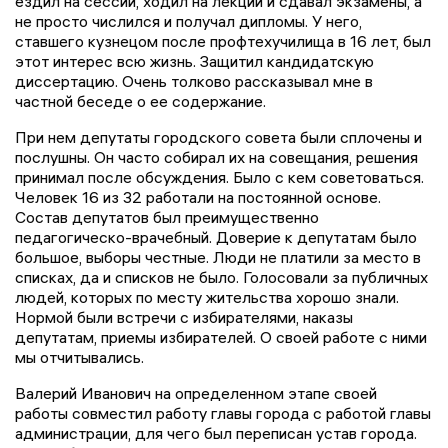
ездил на сессии, ходил на лекции и сдавал экзамены, а
не просто числился и получал дипломы. У него,
ставшего кузнецом после профтехучилища в 16 лет, был
этот интерес всю жизнь. Защитил кандидатскую
диссертацию. Очень толково рассказывал мне в
частной беседе о ее содержание.
При нем депутаты городского совета были сплочены и
послушны. Он часто собирал их на совещания, решения
принимал после обсуждения. Было с кем советоваться.
Человек 16 из 32 работали на постоянной основе.
Состав депутатов был преимущественно
педагогическо-врачебный. Доверие к депутатам было
большое, выборы честные. Люди не платили за место в
списках, да и списков не было. Голосовали за публичных
людей, которых по месту жительства хорошо знали.
Нормой были встречи с избирателями, наказы
депутатам, приемы избирателей. О своей работе с ними
мы отчитывались.
Валерий Иванович на определенном этапе своей
работы совместил работу главы города с работой главы
администрации, для чего был переписан устав города.