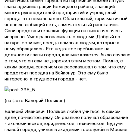
Иван Николаевич Тарусов из партийной номенклатуры,
глава администрации Бежицкого района, знающий
многих руководителей предприятий и учреждений
города, что немаловажно. Обаятельный, харизматичный
человек, любящий петь, замечательный рассказчик.
Свои представительские функции он выполнял очень
исправно. Умел разговаривать с людьми. Добрый по
натуре, если мог, всегда помогал людям, которые к
нему обращались. Его недолгое пребывание на
должности главы города, как мне кажется, было связано
с тем, что он сам не дорожил этим местом. Помню, с
каким воодушевлением он рассказывал о том, что ему
предстоит поездка на Байконур. Это ему было
интересно, а трудности города - нет.
(на фото Валерий Поляков)
Валерий Иванович Поляков любил учиться. В самом
деле, по-настоящему. Он реально получал образование
- экономическое, юридическое, техническое. Будучи
главой города, учился в академии госслужбы в Москве,