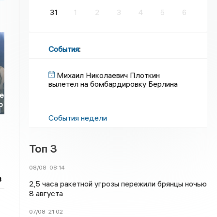
31
1
2
3
4
5
6
События
:
Михаил Николаевич Плоткин
вылетел на бомбардировку Берлина
ре
p
События недели
Топ 3
08/08
08:14
в
2,5 часа ракетной угрозы пережили брянцы ночью
8 августа
07/08
21:02