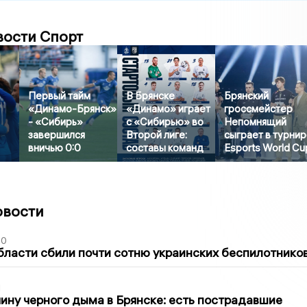
вости Спорт
Первый тайм
В Брянске
Брянский
«Динамо-Брянск»
«Динамо» играет
гроссмейстер
- «Сибирь»
с «Сибирью» во
Непомнящий
завершился
Второй лиге:
сыграет в турни
вничью 0:0
составы команд
Esports World Cu
овости
50
бласти сбили почти сотню украинских беспилотнико
1
ину черного дыма в Брянске: есть пострадавшие