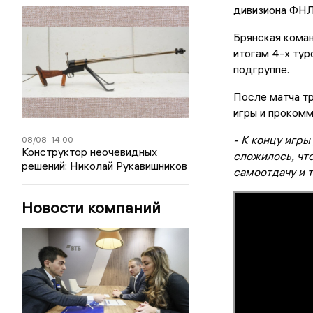
дивизиона ФНЛ
Брянская коман
итогам 4-х тур
подгруппе.
После матча т
игры и прокомм
- К концу игр
08/08
14:00
Конструктор неочевидных
сложилось, чт
решений: Николай Рукавишников
самоотдачу и т
Новости компаний