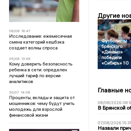
Другие но
06/08
16:47
Исследование: ежемесячная
Футболисты
смена категорий кешбэка
брянского
создает волны спроса
«Динамо»
победили
05/08
13:49
«Сибирь» 1:0
Кому доверить безопасность
ребенка в сети: определен
лучший тариф по версии
аналитиков
Главные н
30/07
14:08
Проценты, вклады и защита от
08/08/2026 08:
мошенников: чему будут учить
В Брянской о
молодежь для взрослой
финансовой жизни
07/08/2026 15:3
Назвали прич