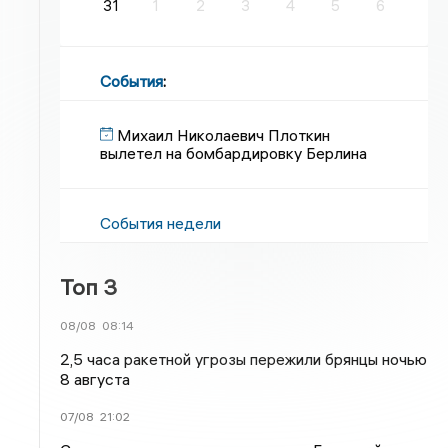
31
1
2
3
4
5
6
События
:
Михаил Николаевич Плоткин
вылетел на бомбардировку Берлина
События недели
Топ 3
08/08
08:14
2,5 часа ракетной угрозы пережили брянцы ночью
8 августа
07/08
21:02