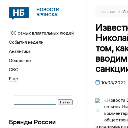
НОВОСТИ
>
Главная
Ин
БРЯНСКА
Известн
100 самых влиятельных людей
Никола
События недели
том, ка
Аналитика
вводим
Общество
санкци
СВО
10/03/2022
«Новости 
политик Ни
©
комментари
обществен
Бренды России
о вводимых на 