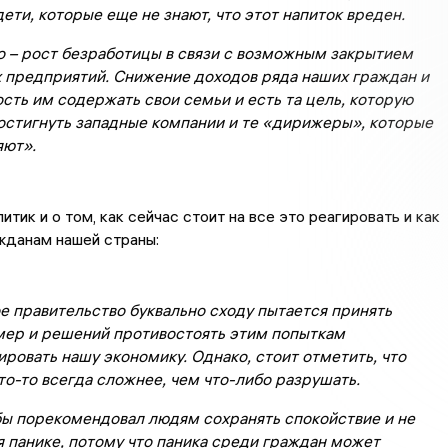
ети, которые еще не знают, что этот напиток вреден.
о – рост безработицы в связи с возможным закрытием
 предприятий. Снижение доходов ряда наших граждан и
ть им содержать свои семьи и есть та цель, которую
остигнуть западные компании и те «дирижеры», которые
яют».
тик и о том, как сейчас стоит на все это реагировать и как
жданам нашей страны:
е правительство буквально сходу пытается принять
мер и решений противостоять этим попыткам
ровать нашу экономику. Однако, стоит отметить, что
то-то всегда сложнее, чем что-либо разрушать.
бы порекомендовал людям сохранять спокойствие и не
 панике, потому что паника среди граждан может