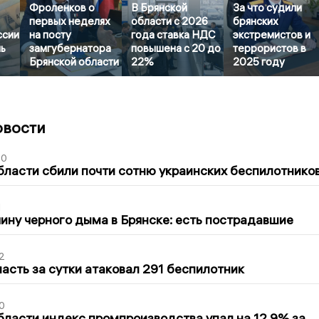
Фроленков о
В Брянской
За что судили
первых неделях
области с 2026
брянских
ссии
на посту
года ставка НДС
экстремистов и
ь
замгубернатора
повышена с 20 до
террористов в
Брянской области
22%
2025 году
овости
50
бласти сбили почти сотню украинских беспилотнико
1
ину черного дыма в Брянске: есть пострадавшие
2
асть за сутки атаковал 291 беспилотник
0
бласти индекс промпроизводства упал на 12,9% за