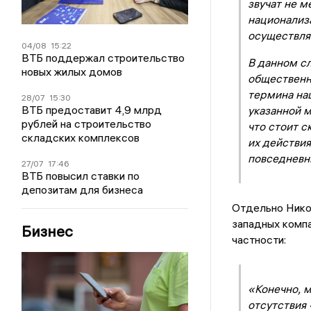
звучат не м
национализа
осуществля
04/08
15:22
ВТБ поддержал строительство
В данном с
новых жилых домов
общественн
термина на
28/07
15:30
ВТБ предоставит 4,9 млрд
указанной 
рублей на строительство
что стоит с
складских комплексов
их действия
повседневн
27/07
17:46
ВТБ повысил ставки по
депозитам для бизнеса
Отдельно Никол
западных компа
Бизнес
частности:
«Конечно, м
отсутствия 