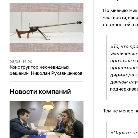
По мнению Нико
частности, нап
сложностей в э
«То, что пр
увеличение
призвана на
08/08
14:00
Конструктор неочевидных
продемонст
решений: Николай Рукавишников
дирижера за
данном случ
подчеркивае
Новости компаний
Тем не менее п
«Однако те 