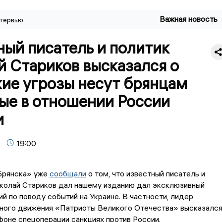
Важная новость
тервью
ый писатель и политик
й Стариков высказался о
кие угрозы несут брянцам
ые в отношении России
и
19:00
Брянска» уже
сообщали
о том, что известный писатель и
колай Стариков дал нашему изданию дал эксклюзивный
й по поводу событий на Украине. В частности, лидер
ного движения «Патриоты Великого Отечества» высказалс
фоне спецоперации санкциях против России.