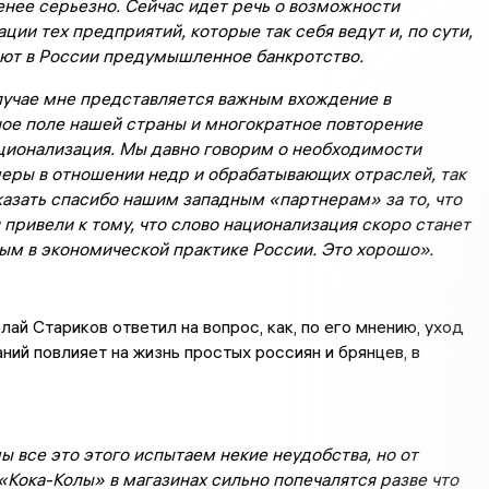
енее серьезно. Сейчас идет речь о возможности
ции тех предприятий, которые так себя ведут и, по сути,
ют в России предумышленное банкротство.
лучае мне представляется важным вхождение в
ое поле нашей страны и многократное повторение
ционализация. Мы давно говорим о необходимости
меры в отношении недр и обрабатывающих отраслей, так
казать спасибо нашим западным «партнерам» за то, что
 привели к тому, что слово национализация скоро станет
ым в экономической практике России. Это хорошо».
ай Стариков ответил на вопрос, как, по его мнению, уход
ний повлияет на жизнь простых россиян и брянцев, в
ы все это этого испытаем некие неудобства, но от
«Кока-Колы» в магазинах сильно попечалятся разве что