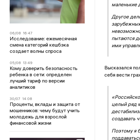
маленькие д
Другое дел
зарубежных
невозможнос
06/08
16:47
пытаются д
Исследование: ежемесячная
смена категорий кешбэка
ими управл
создает волны спроса
05/08
13:49
Высказался поли
Кому доверить безопасность
ребенка в сети: определен
себя вести гра
лучший тариф по версии
аналитиков
«Российско
30/07
14:08
Проценты, вклады и защита от
целый ряд 
мошенников: чему будут учить
дестабилизи
молодежь для взрослой
создавать ч
финансовой жизни
Поэтому я 
поддаваться