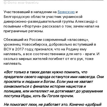
© Фото: eva-travel.ru
Участвовавший в нападении на
Брянскую
и
Белгородскую области участник украинской
диверсионно-разведывательной группы Александр с
позывным «Фортуна» рассказал о том, зачем напал на
приграничные регионы.
Сбежавший из России современный «власовец»,
уроженец Новосибирска, добровольно вступивший в
ВСУ в 2017 году, признался, что на Родину ему
наплевать, а все соотечественники для него - враги. И
сколько мирных жителей погибнет от его рук, тоже
наплевать.
«Вот только в таких делах нужно помнить, что
предатели своего народа останутся ими навсегда. Они
прокляты и людьми и Богом. Если ума не хватает
ознакомиться с финалом истории нацистов и
полицаев, или интеллект не дотягивает до уразумения
поступка Иуды, хоть бы Гоголя прочли.
Не помогают ляхи, не работает это. Конечно «добрый