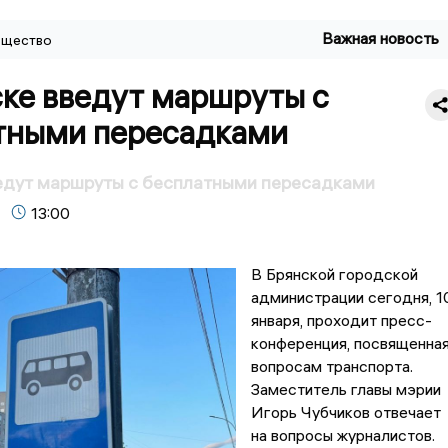
Важная новость
щество
ске введут маршруты с
тными пересадками
ведут маршруты с бесплатными пересадками
13:00
В Брянской городской
администрации сегодня, 1
января, проходит пресс-
конференция, посвященна
вопросам транспорта.
Заместитель главы мэрии
Игорь Чубчиков отвечает
на вопросы журналистов.