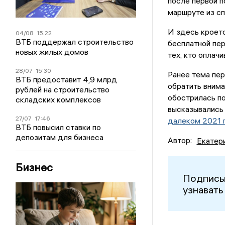
после первой п
маршруте из сп
И здесь кроетс
04/08
15:22
ВТБ поддержал строительство
бесплатной пер
новых жилых домов
тех, кто оплачи
28/07
15:30
Ранее тема пер
ВТБ предоставит 4,9 млрд
обратить вним
рублей на строительство
обострилась п
складских комплексов
высказывались
27/07
17:46
далеком 2021 г
ВТБ повысил ставки по
депозитам для бизнеса
Автор:
Екатер
Бизнес
Подписы
узнавать