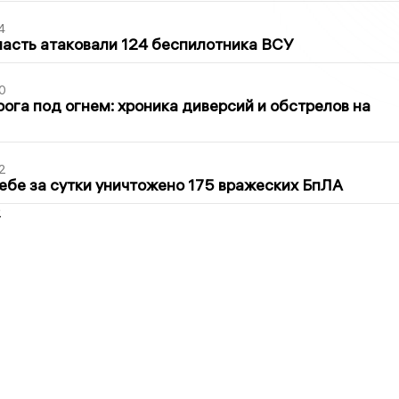
4
асть атаковали 124 беспилотника ВСУ
0
ога под огнем: хроника диверсий и обстрелов на
2
ебе за сутки уничтожено 175 вражеских БпЛА
2