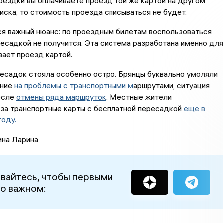
оездки вы оплачиваете проезд той же картой на другом
иска, то стоимость проезда списываться не будет.
я важный нюанс: по проездным билетам воспользоваться
есадкой не получится. Эта система разработана именно для
вает проезд картой.
есадок стояла особенно остро. Брянцы буквально умоляли
ание
на проблемы с транспортными м
аршрутами, ситуация
осле
отмены ряда маршруток
. Местные жители
 за транспортные карты с бесплатной пересадкой
еще в
оду.
ина Ларина
вайтесь, чтобы первыми
 о важном: