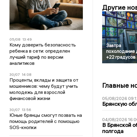
Другие но
05/08
13:49
Кому доверить безопасность
Завтра
ребенка в сети: определен
похолодание 
лучший тариф по версии
+22 градусов
аналитиков
30/07
14:08
Проценты, вклады и защита от
Главные н
мошенников: чему будут учить
молодежь для взрослой
финансовой жизни
05/08/2026 09:1
Брянскую обл
30/07
13:56
Юные брянцы смогут позвать на
04/08/2026 16:0
помощь родителей с помощью
В Брянской о
SOS-кнопки
полгода