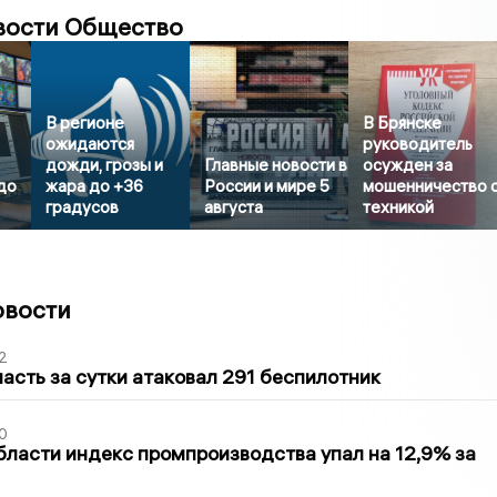
вости Общество
В регионе
В Брянске
ожидаются
руководитель
дожди, грозы и
Главные новости в
осужден за
до
жара до +36
России и мире 5
мошенничество 
градусов
августа
техникой
овости
2
асть за сутки атаковал 291 беспилотник
0
бласти индекс промпроизводства упал на 12,9% за