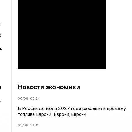
.
е
ь
Новости экономики
я
06/08
08:24
ь
В России до июля 2027 года разрешили продажу
топлива Евро-2, Евро-3, Евро-4
05/08
18:41