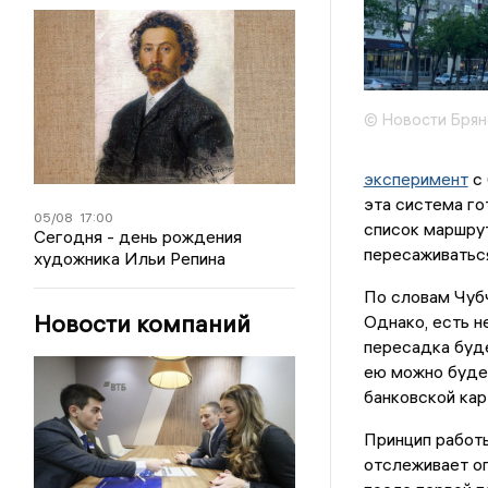
© Новости Брян
эксперимент
с 
эта система го
05/08
17:00
список маршру
Сегодня - день рождения
пересаживаться
художника Ильи Репина
По словам Чубч
Новости компаний
Однако, есть н
пересадка буде
ею можно будет
банковской кар
Принцип работ
отслеживает оп