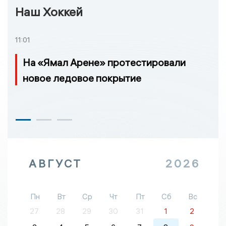
Наш Хоккей
11:01
На «Ямал Арене» протестировали
новое ледовое покрытие
АВГУСТ
2026
Пн
Вт
Ср
Чт
Пт
Сб
Вс
27
28
29
30
31
1
2