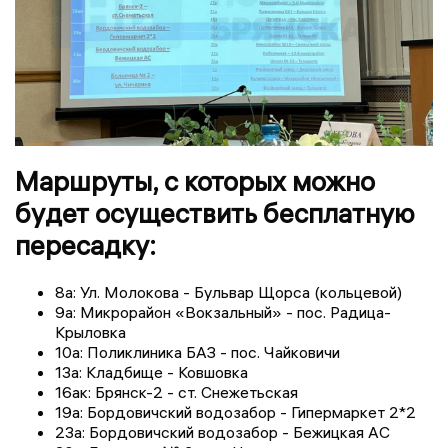
Маршруты, с которых можно
будет осуществить бесплатную
пересадку:
8а: Ул. Молокова - Бульвар Щорса (кольцевой)
9а: Микрорайон «Вокзальный» - пос. Радица-
Крыловка
10а: Поликлиника БАЗ - пос. Чайковичи
13а: Кладбище - Ковшовка
16ак: Брянск-2 - ст. Снежетьская
19а: Бордовичский водозабор - Гипермаркет 2*2
23а: Бордовичский водозабор - Бежицкая АС