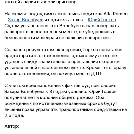
жуткой аварии вынесли приговор.
На скамье подсудимых оказались водитель Alfa Romeo
–
Захар Волобуев
и водитель Lexus –
Юрий Горков
.
Судом установлено, что Волобуев начал совершать
разворот в неположенном месте, не убедившись в
безопасности маневра и не включив поворотник.
Согласно результатам экспертизы, Горков попытался
предотвратить столкновение, однако ему этого не
удалось ввиду значительного превышения скорости,
установленной в населенном пункте. Кроме того, сразу
после столкновения, он покинул место ДТП.
С учетом всех изложенных фактов суд приговорил
Захара Волобуева к 3 годам условно. Юрий Горков
получил 6 лет в колонии общего режима. Оба
осужденных по истечению указанных сроков будут
лишены права управлять транспортными средствами на
2,5 года.
Автор: