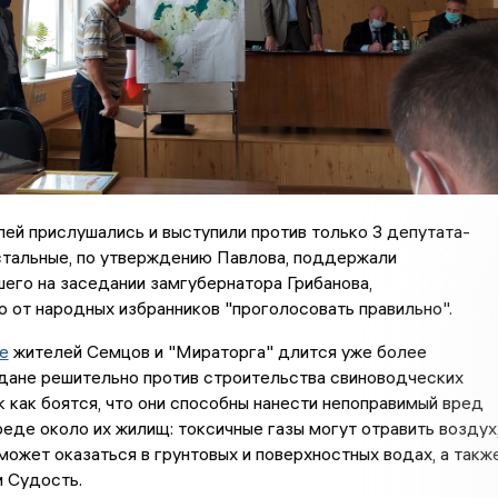
ей прислушались и выступили против только 3 депутата-
стальные, по утверждению Павлова, поддержали
его на заседании замгубернатора Грибанова,
 от народных избранников "проголосовать правильно".
е
жителей Семцов и "Мираторга" длится уже более
дане решительно против строительства свиноводческих
к как боятся, что они способны нанести непоправимый вред
де около их жилищ: токсичные газы могут отравить воздух
 может оказаться в грунтовых и поверхностных водах, а такж
и Судость.