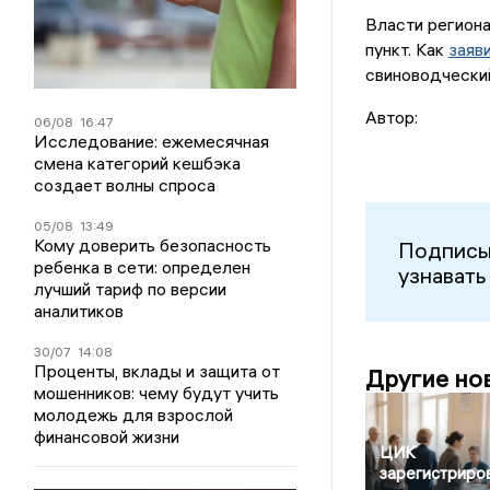
Власти региона
пункт. Как
заяв
свиноводческий
Автор:
06/08
16:47
Исследование: ежемесячная
смена категорий кешбэка
создает волны спроса
05/08
13:49
Кому доверить безопасность
Подписы
ребенка в сети: определен
узнавать
лучший тариф по версии
аналитиков
30/07
14:08
Проценты, вклады и защита от
Другие но
мошенников: чему будут учить
молодежь для взрослой
финансовой жизни
ЦИК
зарегистриро