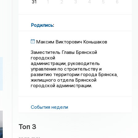
31
1
2
3
4
5
6
Родились
:
Максим Викторович Коньшаков
Заместитель Главы Брянской
городской
администрации, руководитель
управления по строительству и
развитию территории города Брянска,
жилищного отдела Брянской
городской администрации.
События недели
Топ 3