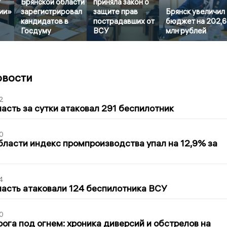
т
Брянской области
приняла закон о
ии»
зарегистрировал
защите прав
Брянск увеличил
кандидатов в
пострадавших от
бюджет на 202,
Госдуму
ВСУ
млн рублей
овости
2
асть за сутки атаковал 291 беспилотник
0
бласти индекс промпроизводства упал на 12,9% за
4
асть атаковали 124 беспилотника ВСУ
0
ога под огнем: хроника диверсий и обстрелов на