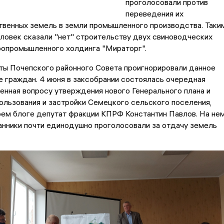
проголосовали против
переведения их
твенных земель в земли промышленного производства. Таки
ловек сказали "нет" строительству двух свиноводческих
ропромышленного холдинга "Мираторг".
ты Почепского районного Совета проигнорировали данное
 граждан. 4 июня в заксобрании состоялась очередная
енная вопросу утверждения нового Генерального плана и
льзования и застройки Семецкого сельского поселения,
оем блоге депутат фракции КПРФ Константин Павлов. На не
анники почти единодушно проголосовали за отдачу земель