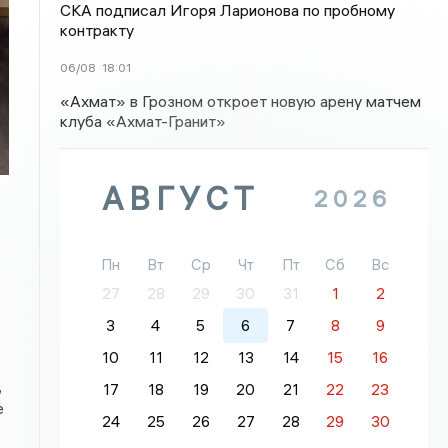
СКА подписал Игоря Ларионова по пробному
контракту
06/08
18:01
«Ахмат» в Грозном откроет новую арену матчем
клуба «Ахмат-Гранит»
АВГУСТ
2026
Пн
Вт
Ср
Чт
Пт
Сб
Вс
27
28
29
30
31
1
2
3
4
5
6
7
8
9
10
11
12
13
14
15
16
,
17
18
19
20
21
22
23
е
24
25
26
27
28
29
30