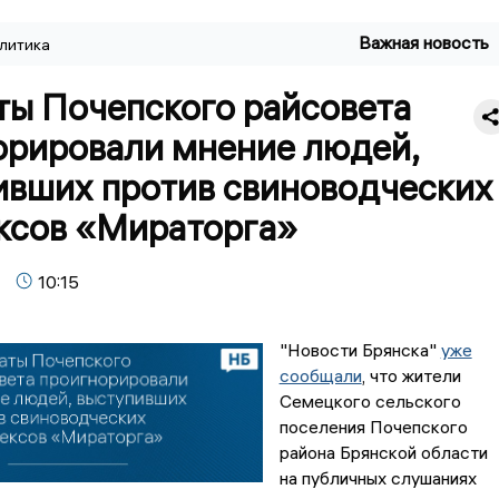
Важная новость
литика
ты Почепского райсовета
орировали мнение людей,
ивших против свиноводческих
ксов «Мираторга»
10:15
"Новости Брянска"
уже
сообщали
, что жители
Семецкого сельского
поселения Почепского
района Брянской области
на публичных слушаниях