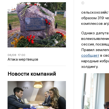
©
сельскохозяйс
образом 319 че
комплексов аг
Однако депута
волеизъявление
сессия, посвящ
Правил землепо
сообщает
в св
06/08
17:00
Атака мертвецов
народные избр
холдингу.
Новости компаний