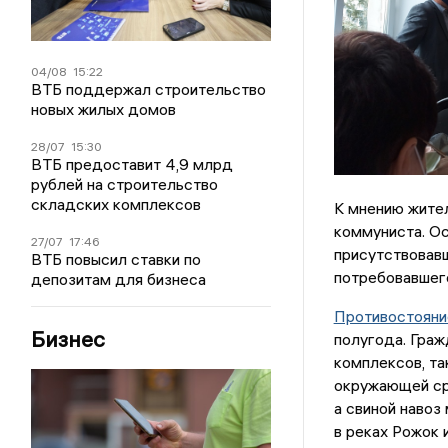
04/08
15:22
ВТБ поддержал строительство
новых жилых домов
28/07
15:30
ВТБ предоставит 4,9 млрд
рублей на строительство
складских комплексов
К мнению жител
коммуниста. О
27/07
17:46
присутствовавш
ВТБ повысил ставки по
потребовавшего
депозитам для бизнеса
Противостояни
Бизнес
полугода. Граж
комплексов, та
окружающей сре
а свиной навоз
в реках Рожок 