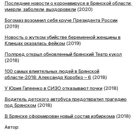
Последние новости о коронавирусе в Брянской области:
умерли, заболели, выздоровели
(2020)
Богомаз возомнил себя круче Президента России
(2019)
Новость о жутком убийстве беременной женщины в
Клинцах оказалась фейком
(2019)
Полпред открыл обновленный брянский Театр кукол
(2018)
100 самых влиятельных людей в Брянской
области-2018: Александр Коробко – 6
(2018)
У Юрия Гапеенко в СИЗО отказывают почки
(2018)
Водитель детского автобуса предотвратил трагедию
под Брянском
(2018)
В Брянске сформирован новый состав избиркома
(2018)
Автор: