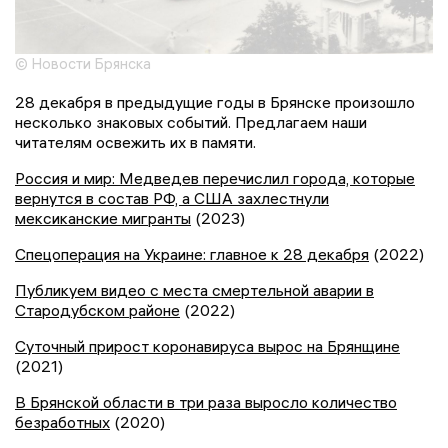
© Новости Брянска
28 декабря в предыдущие годы в Брянске произошло
несколько знаковых событий. Предлагаем наши
читателям освежить их в памяти.
Россия и мир: Медведев перечислил города, которые
вернутся в состав РФ, а США захлестнули
мексиканские мигранты
(2023)
Спецоперация на Украине: главное к 28 декабря
(2022)
Публикуем видео с места смертельной аварии в
Стародубском районе
(2022)
Суточный прирост коронавируса вырос на Брянщине
(2021)
В Брянской области в три раза выросло количество
безработных
(2020)