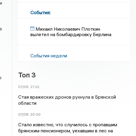
и
События
:
а
Михаил Николаевич Плоткин
вылетел на бомбардировку Берлина
События недели
Топ 3
о
07/08
21:02
Стая вражеских дронов рухнула в Брянской
области
07/08
20:00
Стало известно, что случилось с пропавшим
брянским пенсионером, уехавшим в лес на