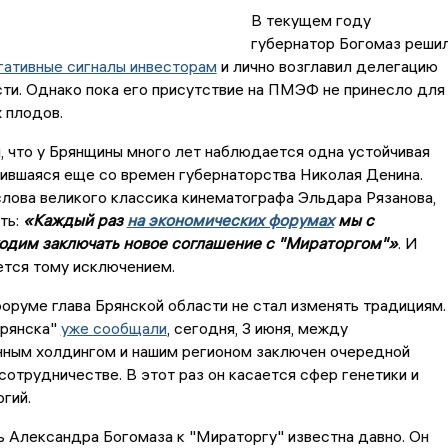
В текущем году
губернатор Богомаз реши
гативные сигналы инвесторам
и лично возглавил делегацию
ти. Однако пока его присутствие на ПМЭФ не принесло для
 плодов.
, что у Брянщины много лет наблюдается одна устойчивая
ившаяся еще со времен губернаторства Николая Денина.
лова великого классика кинематографа Эльдара Рязанова,
ть:
«Каждый раз
на экономических форумах
мы с
одим заключать новое соглашение с "Мираторгом"»
. И
тся тому исключением.
форуме глава Брянской области не стал изменять традициям.
Брянска"
уже сообщали
, сегодня, 3 июня, между
ным холдингом и нашим регионом заключен очередной
отрудничестве. В этот раз он касается сфер генетики и
гий.
 Александра Богомаза к "Мираторгу" известна давно. Он