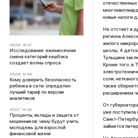
отечественных 
многомиллиардн
новые налоги д
Не отстаёт и д
региона Алексе
жилого микрора
06/08
16:47
Исследование: ежемесячная
школы, 4 детск
смена категорий кешбэка
Тульщина заклю
создает волны спроса
Кроме того, в 
электротехнич
05/08
13:49
соли, нетканог
Кому доверить безопасность
ребенка в сети: определен
также обернет
лучший тариф по версии
расширением чи
аналитиков
От губернатор
30/07
14:08
уже поступила 
Проценты, вклады и защита от
Санкт-Петербур
мошенников: чему будут учить
займется питер
молодежь для взрослой
финансовой жизни