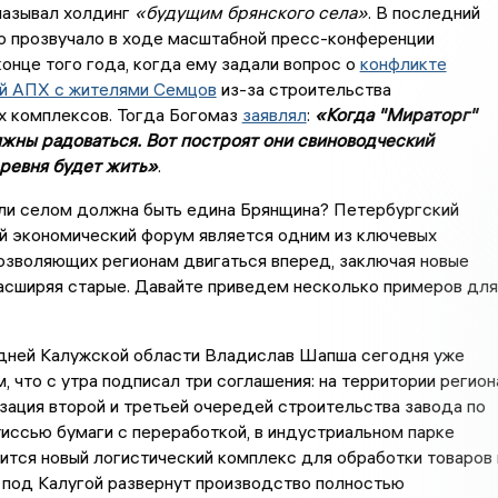
называл холдинг
«будущим брянского села»
. В последний
о прозвучало в ходе масштабной пресс-конференции
конце того года, когда ему задали вопрос о
конфликте
й АПХ с жителями Семцов
из-за строительства
х комплексов. Тогда Богомаз
заявлял
:
«Когда "Мираторг"
лжны радоваться. Вот построят они свиноводческий
еревня будет жить»
.
ли селом должна быть едина Брянщина? Петербургский
 экономический форум является одним из ключевых
озволяющих регионам двигаться вперед, заключая новые
асширяя старые. Давайте приведем несколько примеров для
седней Калужской области Владислав Шапша сегодня уже
м, что с утра подписал три соглашения: на территории регион
зация второй и третьей очередей строительства завода по
иссью бумаги с переработкой, в индустриальном парке
ится новый логистический комплекс для обработки товаров 
е под Калугой развернут производство полностью