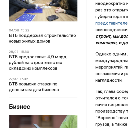
неоднократно 
раз это открыт
губернатора в 
представителе
свиноводчески
04/08
15:22
ВТБ поддержал строительство
строит, мы до
новых жилых домов
комплекс, и д
28/07
15:30
Однако одним 
ВТБ предоставит 4,9 млрд
международный
рублей на строительство
мероприятий, п
складских комплексов
соглашения и р
27/07
17:46
наглядности.
ВТБ повысил ставки по
депозитам для бизнеса
Так, глава со
отчитался о то
начнется реали
Бизнес
производству т
"Ворсино" появ
грузов, а такж