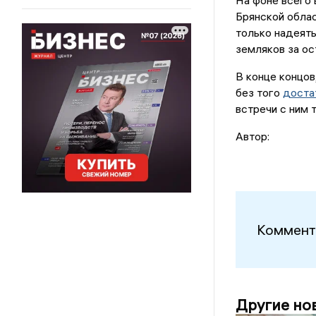
На фоне всего
Брянской облас
только надеять
земляков за ос
В конце концов
без того
доста
встречи с ним 
Автор:
Коммент
Другие но