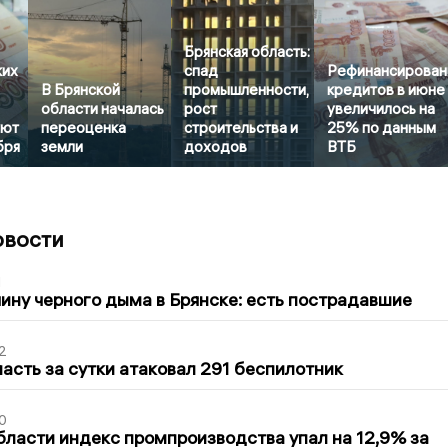
Брянская область:
ких
спад
Рефинансирован
В Брянской
промышленности,
кредитов в июне
области началась
рост
увеличилось на
уют
переоценка
строительства и
25% по данным
бря
земли
доходов
ВТБ
овости
1
ину черного дыма в Брянске: есть пострадавшие
2
асть за сутки атаковал 291 беспилотник
0
бласти индекс промпроизводства упал на 12,9% за