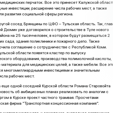
медицинских перчаток. Все это принесет Калужской област
ые инвестиции, расширение числа рабочих мест, а также
ля развития социальной сферы региона.
ругой сосед Брянщины по ЦФО – Тульская область. Так, глав
й Дюмин уже договорился о строительстве в Туле нового
йона на 25 тысяччеловек, в котором будут размещаться 2
их сада, здания поликлиники и пожарного депо. Также
чила соглашение о сотрудничестве с Республикой Коми.
Тульской области появятся кластер по выпуску
еского оборудования, производства полимолочной кислоты,
о материала для медицинских целей, а также мебели. Все эт
ся многомиллиардными инвестициями и значительным
сла рабочих мест.
а еще одной соседней Курской области Романа Старовойта
новость об амбициозных планах реализовать по аналогии с
гом в Курске проект частного трамвая. Просчетами
ская фирма "Транспортная концессионная компания".