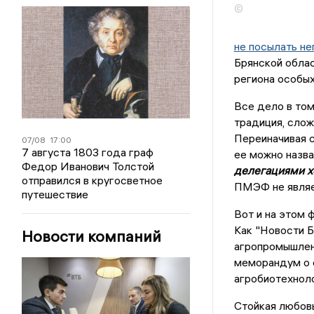
©
не посылать не
Брянской облас
региона особых
Все дело в том
традиция, слож
Переиначивая с
07/08
17:00
7 августа 1803 года граф
ее можно назва
Федор Иванович Толстой
делегациями х
отправился в кругосветное
ПМЭФ не являе
путешествие
Вот и на этом 
Как "Новости 
Новости компаний
агропромышлен
меморандум о с
агробиотехноло
Стойкая любовь