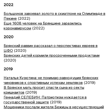
2022
Большунов завоевал золото в скиатлоне на Олимпиаде в
Пекине
(2022)
Еще 1608 человек на Брянщине заразились
коронавирусом
(2022)
2020
Брянский раввин рассказал о перспективах евреев в
ЦФО
(2020)
Брянских детей кормили просроченными продуктами
(2020)
2019
Наталья Кузютина: не понимаю равнодушия брянских
чиновников к спортивным успехам земляков
(2019)
В Брянске мать просит спасти сына из секты
кришнаитов
(2019)
Геннадий СЕЛЕБИН: Патриотизм нуждается в
государственной защите
(2019)
Мошенники послали жителя Бежицы в несуществующий