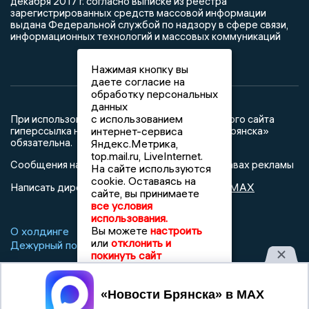
декабря 2017 г. согласно выписке из реестра
зарегистрированных средств массовой информации
выдана Федеральной службой по надзору в сфере связи,
информационных технологий и массовых коммуникаций
Нажимая кнопку вы
даете согласие на
обработку персональных
данных
с использованием
При использовании любого материала с данного сайта
гиперссылка на Сетевое издание «Новости Брянска»
интернет-сервиса
обязательна.
Яндекс.Метрика,
top.mail.ru, LiveInternet.
Сообщения на сером фоне размещены на правах рекламы
На сайте используются
cookie. Оставаясь на
@mazov
MAX
Написать директору в телеграм
или
сайте, вы принимаете
все условия
использования.
Вы можете
настроить
О холдинге
Вакансии
Реклама
или
отклонить и
Дежурный по новостям
покинуть сайт
Принять
16+