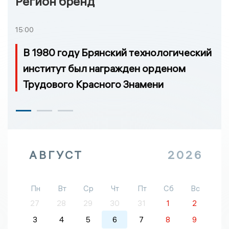
Регион бренд
15:00
В 1980 году Брянский технологический
институт был награжден орденом
Трудового Красного Знамени
АВГУСТ
2026
Пн
Вт
Ср
Чт
Пт
Сб
Вс
27
28
29
30
31
1
2
3
4
5
6
7
8
9