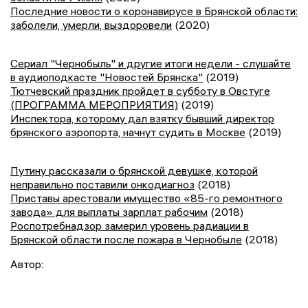
Последние новости о коронавирусе в Брянской области:
заболели, умерли, выздоровели
(2020)
Сериал "Чернобыль" и другие итоги недели - слушайте
в аудиоподкасте "Новостей Брянска"
(2019)
Тютчевский праздник пройдет в субботу в Овстуге
(ПРОГРАММА МЕРОПРИЯТИЯ)
(2019)
Инспектора, которому дал взятку бывший директор
брянского аэропорта, начнут судить в Москве
(2019)
Путину рассказали о брянской девушке, которой
неправильно поставили онкодиагноз
(2018)
Приставы арестовали имущество «85-го ремонтного
завода» для выплаты зарплат рабочим
(2018)
Роспотребнадзор замерил уровень радиации в
Брянской области после пожара в Чернобыле
(2018)
Автор: