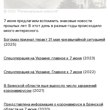
© ООО "Региональные новости"
7 июня предлагаем вспомнить знаковые новости
прошлых лет. В этот день в разные годы происходило
много интересного.
Богомаз признал теракт 31 мая чрезвычайной ситуацией
(2025)
Спецоперация на Украине: главное к 7 июня
(2023)
Спецоперация на Украине. Главное к 7 июня
(2022)
В Брянской области еще выросло число заражений
коронавирусом
(2021)
Представлена информация о коронавирусе в Брянской
области на 7 июня
(2020)