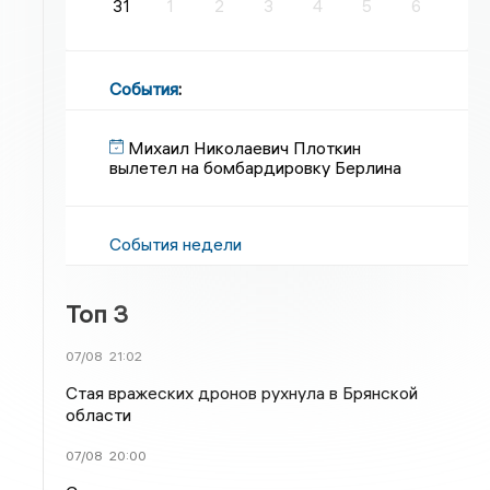
31
1
2
3
4
5
6
События
:
Михаил Николаевич Плоткин
вылетел на бомбардировку Берлина
События недели
Топ 3
07/08
21:02
Стая вражеских дронов рухнула в Брянской
области
07/08
20:00