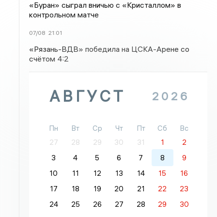
«Буран» сыграл вничью с «Кристаллом» в
контрольном матче
07/08
21:01
«Рязань-ВДВ» победила на ЦСКА-Арене со
счётом 4:2
АВГУСТ
2026
Пн
Вт
Ср
Чт
Пт
Сб
Вс
27
28
29
30
31
1
2
3
4
5
6
7
8
9
10
11
12
13
14
15
16
17
18
19
20
21
22
23
24
25
26
27
28
29
30