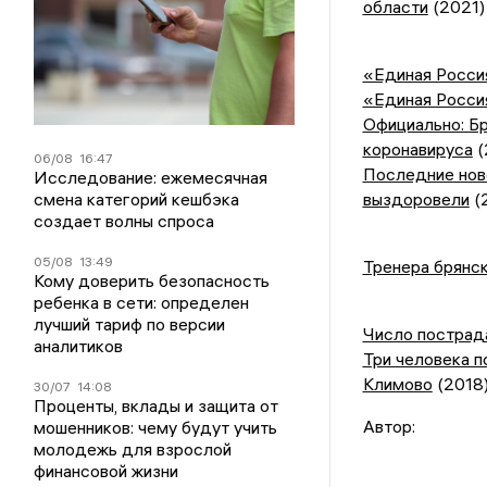
области
(2021)
«Единая Росси
«Единая Росси
Официально: Бр
коронавируса
(
06/08
16:47
Последние ново
Исследование: ежемесячная
смена категорий кешбэка
выздоровели
(
создает волны спроса
05/08
13:49
Тренера брянск
Кому доверить безопасность
ребенка в сети: определен
лучший тариф по версии
Число пострад
аналитиков
Три человека п
Климово
(2018
30/07
14:08
Проценты, вклады и защита от
Автор:
мошенников: чему будут учить
молодежь для взрослой
финансовой жизни