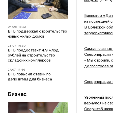
Брянское «Дин
на последней с
В Брянской обл
04/08
15:22
ВТБ поддержал строительство
террористичес
новых жилых домов
28/07
15:30
Самые главные 
ВТБ предоставит 4,9 млрд
Спецоперация н
рублей на строительство
складских комплексов
«Мы строили, 
долгостроев о
27/07
17:46
ВТБ повысил ставки по
депозитам для бизнеса
Спецоперация н
Бизнес
Уволенный посл
вернулся на св
Оперштаб назва