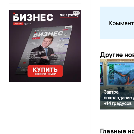
Коммент
Другие но
Завтра
похолодание 
+14 градусов
Главные н