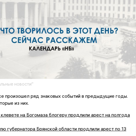
льные новости"
ке произошел ряд знаковых событий в предыдущие годы.
орые из них.
клевете на Богомаза блогеру продлили арест на полгода
ю губернатора Брянской области продлили арест по 13