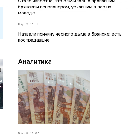
Стало известно, что случилось с пропавшим
брянским пенсионером, уехавшим в лес на
мопеде
07/08
15:31
Назвали причину черного дыма в Брянске: есть
пострадавшие
Аналитика
ра
и
07/08
16:07