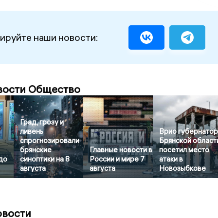
ируйте наши новости:
вости Общество
Град, грозу и
ливень
Врио губернато
спрогнозировали
Брянской област
брянские
Главные новости в
посетил место
до
синоптики на 8
России и мире 7
атаки в
августа
августа
Новозыбкове
овости