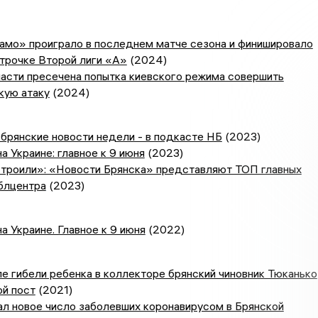
амо» проиграло в последнем матче сезона и финишировало
трочке Второй лиги «А»
(2024)
асти пресечена попытка киевского режима совершить
кую атаку
(2024)
брянские новости недели - в подкасте НБ
(2023)
а Украине: главное к 9 июня
(2023)
строили»: «Новости Брянска» представляют ТОП главных
блцентра
(2023)
а Украине. Главное к 9 июня
(2022)
е гибели ребенка в коллекторе брянский чиновник Тюканько
ой пост
(2021)
л новое число заболевших коронавирусом в Брянской