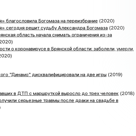
я» благословила Богомаза на переизбрание
(2020)
я» сегодня решит судьбу Александра Богомаза
(2020)
янская область начала снимать ограничения из-за
2020)
сти о коронавирусе в Брянской области: заболели, умерли,
2020)
ого "Динамо" дисквалифицировали на две игры
(2019)
авших в ДТП с маршруткой выросло до трех человек
(2018)
олучили серьезные травмы после драки на свадьбе в
)